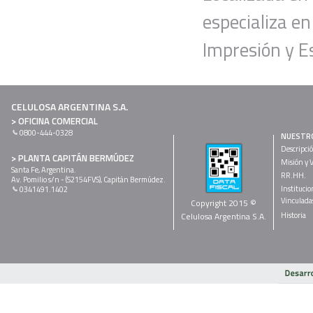
especializa e
Impresión y Es
CELULOSA ARGENTINA S.A.
> OFICINA COMERCIAL
0800-444-0328
NUESTR
Descripci
> PLANTA CAPITÁN BERMÚDEZ
Misión y V
Santa Fe, Argentina.
RR.HH.
Av. Pomilio s/n - (S2154FVS), Capitán Bermúdez.
Institucio
0341491.1402
Vinculada
Copyright 2015 ©
Celulosa Argentina S.A.
Historia