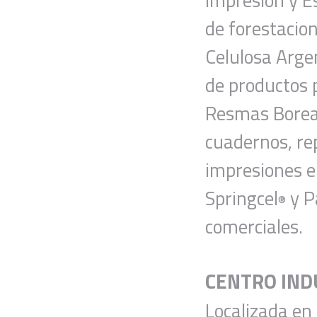
Impresión y Es
de forestacio
Celulosa Arge
de productos p
Resmas Borea
cuadernos, rep
impresiones e
Springcel
y 
®
comerciales.
CENTRO IND
Localizada en 